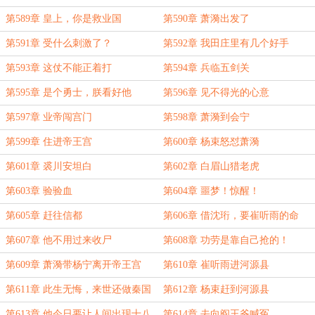
第589章 皇上，你是救业国
第590章 萧漪出发了
第591章 受什么刺激了？
第592章 我田庄里有几个好手
第593章 这仗不能正着打
第594章 兵临五剑关
第595章 是个勇士，朕看好他
第596章 见不得光的心意
第597章 业帝闯宫门
第598章 萧漪到会宁
第599章 住进帝王宫
第600章 杨束怒怼萧漪
第601章 裘川安坦白
第602章 白眉山猎老虎
第603章 验验血
第604章 噩梦！惊醒！
第605章 赶往信都
第606章 借沈珩，要崔听雨的命
第607章 他不用过来收尸
第608章 功劳是靠自己抢的！
第609章 萧漪带杨宁离开帝王宫
第610章 崔听雨进河源县
第611章 此生无悔，来世还做秦国
第612章 杨束赶到河源县
人！！！
第613章 他今日要让人间出现十八
第614章 去向阎王爷喊冤