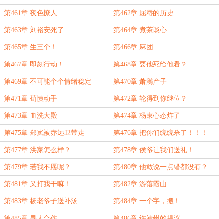
第461章 夜色撩人
第462章 屈辱的历史
第463章 刘裕安死了
第464章 煮茶谈心
第465章 生三个！
第466章 麻团
第467章 即刻行动！
第468章 要他死给他看？
第469章 不可能个个情绪稳定
第470章 萧漪产子
第471章 荀慎动手
第472章 轮得到你继位？
第473章 血洗大殿
第474章 杨束心态炸了
第475章 郑岚被赤远卫带走
第476章 把你们统统杀了！！！
第477章 洪家怎么样？
第478章 侯爷让我们送礼！
第479章 若我不愿呢？
第480章 他敢说一点错都没有？
第481章 又打我干嘛！
第482章 游落霞山
第483章 杨老爷子送补汤
第484章 一个字，搬！
第485章 寻人合作
第486章 许靖州的提议