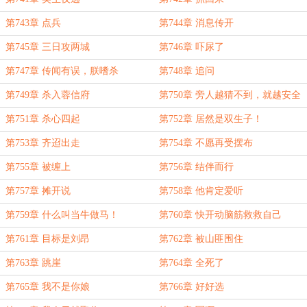
第743章 点兵
第744章 消息传开
第745章 三日攻两城
第746章 吓尿了
第747章 传闻有误，朕嗜杀
第748章 追问
第749章 杀入蓉信府
第750章 旁人越猜不到，就越安全
第751章 杀心四起
第752章 居然是双生子！
第753章 齐迢出走
第754章 不愿再受摆布
第755章 被缠上
第756章 结伴而行
第757章 摊开说
第758章 他肯定爱听
第759章 什么叫当牛做马！
第760章 快开动脑筋救救自己
第761章 目标是刘昂
第762章 被山匪围住
第763章 跳崖
第764章 全死了
第765章 我不是你娘
第766章 好好选