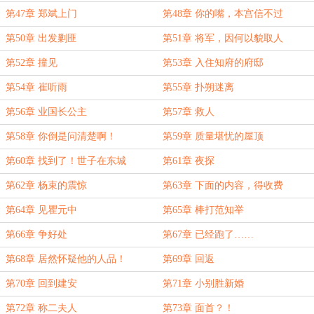
第47章 郑斌上门
第48章 你的嘴，本宫信不过
第50章 出发剿匪
第51章 将军，因何以貌取人
第52章 撞见
第53章 入住知府的府邸
第54章 崔听雨
第55章 扑朔迷离
第56章 业国长公主
第57章 救人
第58章 你倒是问清楚啊！
第59章 质量堪忧的屋顶
第60章 找到了！世子在东城
第61章 夜探
门！！！
第62章 杨束的震惊
第63章 下面的内容，得收费
第64章 见瞿元中
第65章 棒打范知举
第66章 争好处
第67章 已经跑了……
第68章 居然怀疑他的人品！
第69章 回返
第70章 回到建安
第71章 小别胜新婚
第72章 称二夫人
第73章 面首？！