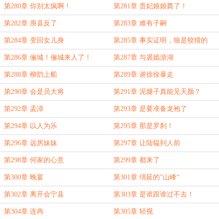
第280章 你别太疯啊！
第281章 贵妃娘娘薨了！
第282章 庾县反了
第283章 难有子嗣
第284章 变回女儿身
第285章 事实证明，狼是狡猾的
第286章 俪城！俪城来人了！
第287章 与裘嫣游湖
第288章 柳韵上船
第289章 谢徐徐暴走
第290章 会是员大将
第291章 泥腿子真能见天颜？
第292章 孟漳
第293章 是要准备龙袍了
第294章 以人为乐
第295章 那是罗刹！
第296章 远房妹妹
第297章 让陆韫到人前
第298章 何家的心意
第299章 都来了
第300章 晚宴
第301章 绵延的”山峰“
第302章 离开会宁县
第303章 是谁跟谁过不去！
第304章 连冉
第305章 轻视