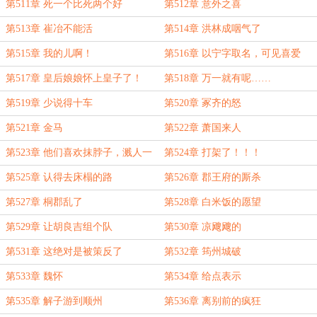
第511章 死一个比死两个好
第512章 意外之喜
第513章 崔冶不能活
第514章 洪林成咽气了
第515章 我的儿啊！
第516章 以宁字取名，可见喜爱
第517章 皇后娘娘怀上皇子了！
第518章 万一就有呢……
第519章 少说得十车
第520章 冢齐的怒
第521章 金马
第522章 萧国来人
第523章 他们喜欢抹脖子，溅人一
第524章 打架了！！！
身血
第525章 认得去床榻的路
第526章 郡王府的厮杀
第527章 桐郡乱了
第528章 白米饭的愿望
第529章 让胡良吉组个队
第530章 凉飕飕的
第531章 这绝对是被策反了
第532章 筠州城破
第533章 魏怀
第534章 给点表示
第535章 解子游到顺州
第536章 离别前的疯狂