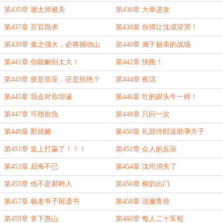
第435章 谢太师被关
第436章 大举进攻
第437章 百官跪求
第438章 你得让沈成望哭！
第439章 秦之强大，必将撼动山
第440章 属于杨束的战场
海！
第441章 你能耐别太大！
第442章 快跑！
第443章 朕是答应，还是拒绝？
第444章 夜话
第445章 我会对你坦诚
第446章 壮的跟头牛一样！
第447章 可劲欺负
第448章 只问一次
第449章 那就赌
第450章 礼部侍郎送助孕方子
第451章 皇上打赢了！！！
第452章 众人的反应
第453章 后悔不已
第454章 沈珩消失了
第455章 他不是那种人
第456章 柳韵出门
第457章 杨老爷子留遗书
第458章 说服鲁徐
第459章 拿下惠山
第460章 每人二十军棍