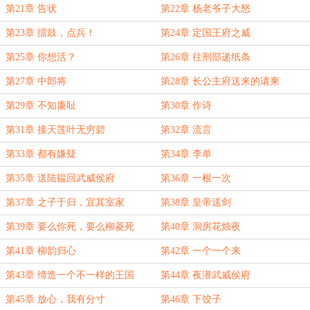
第21章 告状
第22章 杨老爷子大怒
第23章 擂鼓，点兵！
第24章 定国王府之威
第25章 你想活？
第26章 往刑部递纸条
第27章 中郎将
第28章 长公主府送来的请柬
第29章 不知廉耻
第30章 作诗
第31章 接天莲叶无穷碧
第32章 流言
第33章 都有嫌疑
第34章 李单
第35章 送陆韫回武威侯府
第36章 一根一次
第37章 之子于归，宜其室家
第38章 皇帝送剑
第39章 要么你死，要么柳菱死
第40章 洞房花烛夜
第41章 柳韵归心
第42章 一个一个来
第43章 缔造一个不一样的王国
第44章 夜潜武威侯府
第45章 放心，我有分寸
第46章 下饺子