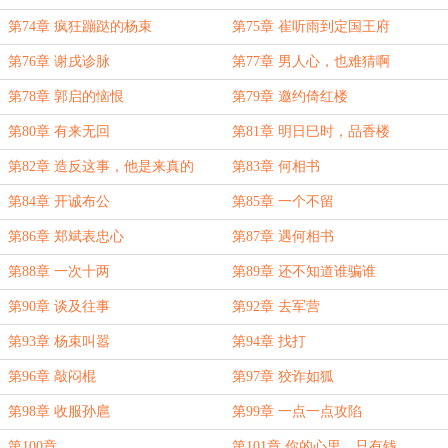
第74章 疯狂蹦跶的杨束
第75章 崔听雨到定国王府
第76章 谢戌诊脉
第77章 男人心，也难猜啊
第78章 郭启的恼恨
第79章 邀约倚红楼
第80章 有来无回
第81章 明日巳时，品香楼
第82章 造反这事，他是来真的
第83章 何相书
第84章 开诚布公
第85章 一个不留
第86章 郑斌表忠心
第87章 遇何相书
第88章 一次十两
第89章 还不知道谁骗谁
第90章 谈及往事
第92章 去军营
第93章 杨束叫嚣
第94章 找打
第96章 敲闷棍
第97章 狡诈如狐
第98章 收服孙扈
第99章 一点一点攻陷
第100章
第101章 你的心里，只有钱