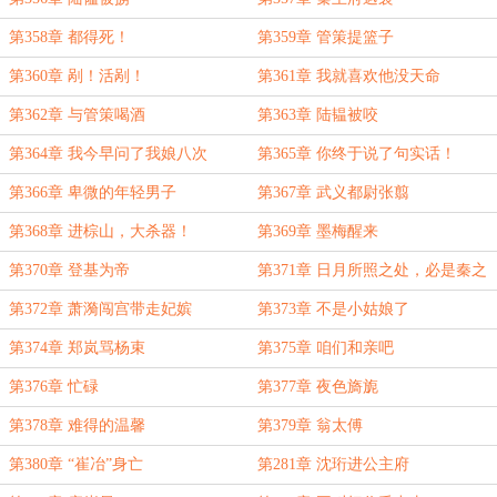
第358章 都得死！
第359章 管策提篮子
第360章 剐！活剐！
第361章 我就喜欢他没天命
第362章 与管策喝酒
第363章 陆韫被咬
第364章 我今早问了我娘八次
第365章 你终于说了句实话！
第366章 卑微的年轻男子
第367章 武义都尉张翦
第368章 进棕山，大杀器！
第369章 墨梅醒来
第370章 登基为帝
第371章 日月所照之处，必是秦之
疆土！
第372章 萧漪闯宫带走妃嫔
第373章 不是小姑娘了
第374章 郑岚骂杨束
第375章 咱们和亲吧
第376章 忙碌
第377章 夜色旖旎
第378章 难得的温馨
第379章 翁太傅
第380章 “崔冶”身亡
第281章 沈珩进公主府