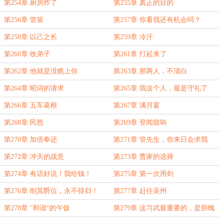
第254章 厨房炸了
第255章 真正的目的
第256章 管策
第257章 你看我还有机会吗？
第258章 以己之长
第259章 冷汗
第260章 收弟子
第261章 打起来了
第262章 他就是没瞧上你
第263章 那两人，不清白
第264章 昭词的请求
第265章 我这个人，最是守礼了
第266章 五车葛根
第267章 满月宴
第268章 民怒
第269章 登闻鼓响
第270章 加倍奉还
第271章 管先生，你来日会求我
第272章 冲天的战意
第273章 曹家的选择
第274章 有话好说！我给钱！
第275章 第一次用剑
第276章 削其爵位，永不得归！
第277章 赶往吴州
第278章 ”和谐“的午饭
第279章 这习武最重要的，是胆魄