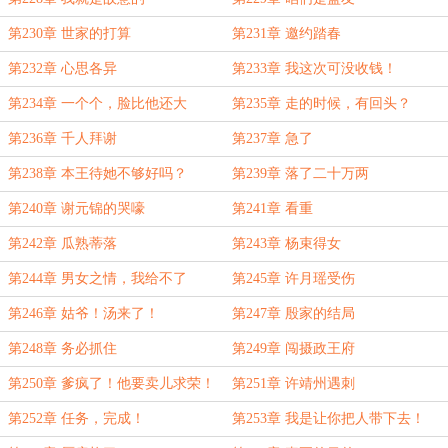
第230章 世家的打算
第231章 邀约踏春
第232章 心思各异
第233章 我这次可没收钱！
第234章 一个个，脸比他还大
第235章 走的时候，有回头？
第236章 千人拜谢
第237章 急了
第238章 本王待她不够好吗？
第239章 落了二十万两
第240章 谢元锦的哭嚎
第241章 看重
第242章 瓜熟蒂落
第243章 杨束得女
第244章 男女之情，我给不了
第245章 许月瑶受伤
第246章 姑爷！汤来了！
第247章 殷家的结局
第248章 务必抓住
第249章 闯摄政王府
第250章 爹疯了！他要卖儿求荣！
第251章 许靖州遇刺
第252章 任务，完成！
第253章 我是让你把人带下去！