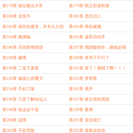
第178章 镇住疆北大军
第179章 熙王府进刺客
第180章 送鱼竿
第181章 思念旧人
第182章 就待在建安，长长久久的
第183章 韩佑被擒
第184章 撒酒疯
第185章 逼郭启动手
第186章 买你阳奉阴违
第187章 我阴险狡诈，睚眦必报
第188章 撤离
第189章 老爷子不行了
第190章 二皇子宴客
第191章 错了！都错了啊！！！
第192章 修国公府覆灭
第193章 禁军降
第194章 手起刀落
第195章 离开
第196章 只是了解枕边人
第197章 谢太师的震惊
第198章 抵达会宁县
第199章 萧漪
第200章 温情
第201章 混合双打
第202章 不欢而散
第203章 谢家会助你