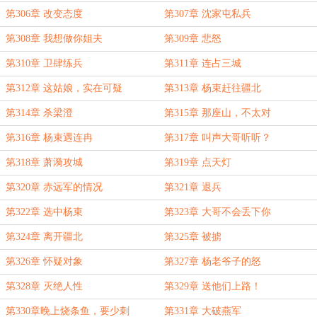
第306章 改变态度
第307章 沈家屯私兵
第308章 我想做你姐夫
第309章 悲怒
第310章 卫肆练兵
第311章 连占三城
第312章 这姑娘，实在可疑
第313章 杨束赶往疆北
第314章 杀梁澄
第315章 那座山，不太对
第316章 杨束遇连冉
第317章 叫声大哥听听？
第318章 萧漪攻城
第319章 点天灯
第320章 赤远军的情况
第321章 退兵
第322章 选中杨束
第323章 大哥不会丢下你
第324章 离开疆北
第325章 被掳
第326章 怀疑对象
第327章 杨老爷子的怒
第328章 灭绝人性
第329章 送他们上路！
第330章晚上烧条鱼，要少刺
第331章 大破燕军