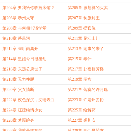
第204章 要我给你收拾床铺？
第205章 很划算的买卖
第206章 恭州太守
第207章 制旗封王
第208章 与何相书谈学堂
第209章 提官位
第210章 茅昌河
第211章 见江山川
第212章 崔听雨离开
第213章 闹事的来了
第214章 皇姐今日很感动
第215章 毒计
第216章 东远公府世子
第217章 赴宴群芳楼
第218章 无力挣脱
第219章 闯宫
第220章 父女情断
第221章 落寞的许月瑶
第222章 夜色深沉，沈珩表白
第223章 许靖州妥协
第224章 狂撩纯情少女
第225章 给解药
第226章 梦靥缠身
第227章 裘川安
第228章 我就是故意的
第229章 咱们是盟友