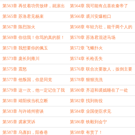
第563章 再仗着功劳放肆，就滚出
第564章 我可能有点喜欢秦帝了
会宁！
第565章 苏洛君见杨束
第566章 裘川安爆粗口
第567章 陈烈加火
第568章 年轻力壮，能干两个人的
活
第569章 你信我！你骂的真的脏！
第570章 苏洛君混进马场
第571章 我想要你的佩玉
第572章 飞蛾扑火
第573章 庞长到雍川
第574章 长枪丢失
第575章 震怒
第576章 联合次要敌人，扳倒主要
敌人
第577章 他叛国，你是同党
第578章 狠狠洗洗
第579章 这一次，他一定记住了我
第580章 齐迢和裘嫣睡在了一处
第581章 靖阳侯当机立断
第582章 找到衙役
第583章 与许靖州密谈
第584章 业国使臣求见
第585章 裘家哭诉
第586章 铁毅到会宁
第587章 乌寡妇，阳春巷
第588章 有赏了！