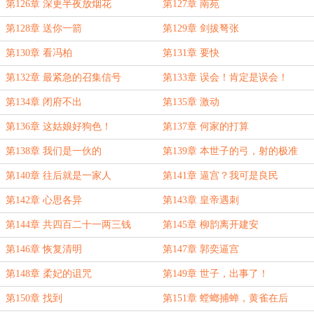
第126章 深更半夜放烟花
第127章 南苑
第128章 送你一箭
第129章 剑拔弩张
第130章 看冯柏
第131章 要快
第132章 最紧急的召集信号
第133章 误会！肯定是误会！
第134章 闭府不出
第135章 激动
第136章 这姑娘好狗色！
第137章 何家的打算
第138章 我们是一伙的
第139章 本世子的弓，射的极准
第140章 往后就是一家人
第141章 逼宫？我可是良民
第142章 心思各异
第143章 皇帝遇刺
第144章 共四百二十一两三钱
第145章 柳韵离开建安
第146章 恢复清明
第147章 郭奕逼宫
第148章 柔妃的诅咒
第149章 世子，出事了！
第150章 找到
第151章 螳螂捕蝉，黄雀在后