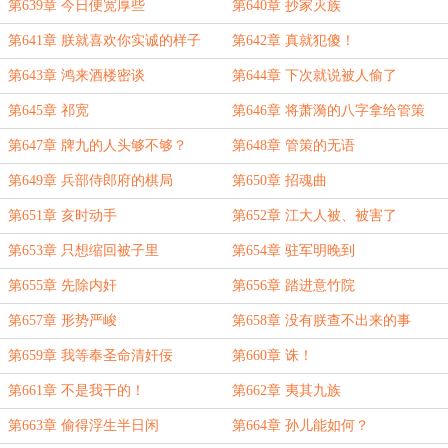
第639章 今日便宽厚些
第640章 抄家灭族
第641章 朕就喜欢你实诚的样子
第642章 真就犯傻！
第643章 鸿来酒楼密谈
第644章 下次就说被人偷了
第645章 祁宽
第646章 将萧漪的八字拿给管策
第647章 牌九的人头够不够？
第648章 管策的无语
第649章 兵部侍郎府的棋局
第650章 招魂曲
第651章 亥时动手
第652章 江大人被、被害了
第653章 只想缩回被子里
第654章 驻军明晚到
第655章 先除内奸
第656章 踏进意竹院
第657章 形势严峻
第658章 没有朕查不出来的事
第659章 我等奉圣命清奸佞
第660章 诛！
第661章 不是我干的！
第662章 夷其九族
第663章 偷得浮生半日闲
第664章 孙儿能如何？