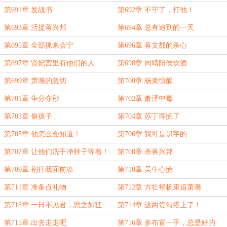
第691章 发战书
第692章 不守了，打他！
第693章 活捉蒋兴邦
第694章 总有追到的一天
第695章 全部抓来会宁
第696章 蒋文郡的杀心
第697章 贤妃宫里有他们的人
第698章 同靖阳侯饮酒
第699章 萧漪的急切
第700章 杨束惊醒
第701章 争分夺秒
第702章 萧泽中毒
第703章 偷孩子
第704章 苏丁珲慌了
第705章 他怎么会知道！
第706章 我可是识字的
第707章 让他们洗干净脖子等着！
第708章 杀蒋兴邦
第709章 别往我面前凑
第710章 吴生心慌
第711章 准备点礼物
第712章 方壮帮杨束追萧漪
第713章 一日不见君，思之如狂
第714章 这两货勾搭上了！
第715章 出去走走吧
第716章 多布置一手，总是好的