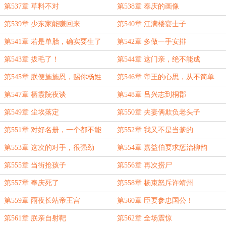
第537章 草料不对
第538章 奉庆的画像
第539章 少东家能赚回来
第540章 江满楼宴士子
第541章 若是单胎，确实要生了
第542章 多做一手安排
第543章 拔毛了！
第544章 这门亲，绝不能成
第545章 朕便施施恩，赐你杨姓
第546章 帝王的心思，从不简单
第547章 栖霞院夜谈
第548章 吕兴志到桐郡
第549章 尘埃落定
第550章 夫妻俩欺负老头子
第551章 对好名册，一个都不能
第552章 我又不是当爹的
漏！
第553章 这次的对手，很强劲
第554章 嘉益伯要求惩治柳韵
第555章 当街抢孩子
第556章 再次捞尸
第557章 奉庆死了
第558章 杨束怒斥许靖州
第559章 雨夜长站帝王宫
第560章 臣要参忠国公！
第561章 朕亲自射靶
第562章 全场震惊