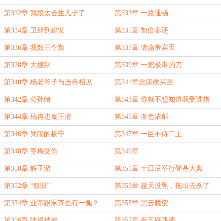
第332章 我娘太会生儿子了
第333章 一路通畅
第334章 卫肆到建安
第335章 加倍奉还
第336章 我数三个数
第337章 请燕帝宾天
第338章 大搜刮
第339章 一把极毒的刀
第340章 杨老爷子与连冉相见
第341章忠康侯买凶
第342章 公孙绪
第343章 你就不想知道我受谁指
使？
第344章 杨冉进秦王府
第345章 血色浓郁
第346章 哭闹的杨宁
第347章 一臣不侍二主
第348章 墨梅受伤
第349章
第350章 解子游
第351章 十日后举行登基大典
第352章 “叙旧”
第353章 趁天没黑，拖出去杀了
第354章 业帝跟冢齐也有一腿？
第355章 黑云腾空
第356章 陆韫被掳
第357章 秦王府遇袭