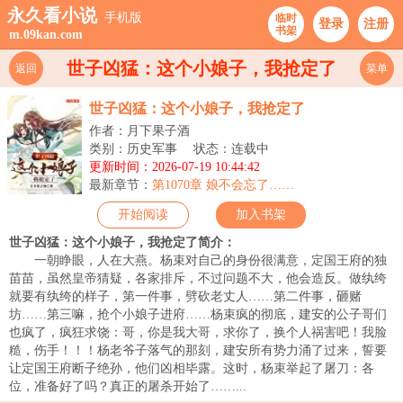
永久看小说
手机版
临时
登录
注册
书架
m.09kan.com
世子凶猛：这个小娘子，我抢定了
返回
菜单
世子凶猛：这个小娘子，我抢定了
作者：月下果子酒
类别：历史军事
状态：连载中
更新时间：2026-07-19 10:44:42
最新章节：
第1070章 娘不会忘了……
开始阅读
加入书架
世子凶猛：这个小娘子，我抢定了简介：
一朝睁眼，人在大燕。杨束对自己的身份很满意，定国王府的独
苗苗，虽然皇帝猜疑，各家排斥，不过问题不大，他会造反。做纨绔
就要有纨绔的样子，第一件事，劈砍老丈人……第二件事，砸赌
坊……第三嘛，抢个小娘子进府……杨束疯的彻底，建安的公子哥们
也疯了，疯狂求饶：哥，你是我大哥，求你了，换个人祸害吧！我脸
糙，伤手！！！杨老爷子落气的那刻，建安所有势力涌了过来，誓要
让定国王府断子绝孙，他们凶相毕露。这时，杨束举起了屠刀：各
位，准备好了吗？真正的屠杀开始了……...