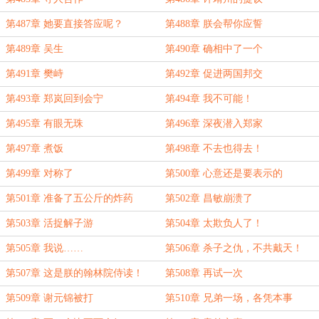
第487章 她要直接答应呢？
第488章 朕会帮你应誓
第489章 吴生
第490章 确相中了一个
第491章 樊峙
第492章 促进两国邦交
第493章 郑岚回到会宁
第494章 我不可能！
第495章 有眼无珠
第496章 深夜潜入郑家
第497章 煮饭
第498章 不去也得去！
第499章 对称了
第500章 心意还是要表示的
第501章 准备了五公斤的炸药
第502章 昌敏崩溃了
第503章 活捉解子游
第504章 太欺负人了！
第505章 我说……
第506章 杀子之仇，不共戴天！
第507章 这是朕的翰林院侍读！
第508章 再试一次
第509章 谢元锦被打
第510章 兄弟一场，各凭本事