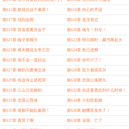
层地狱！
第615章 朕就当这个暴君！
第616章 伤心的齐迢
第617章 找到金闻
第618章 是没有过
第619章 苏洛君离开会宁
第620章 魂兮！归兮！
第621章 园子里聊天
第622章 明日酉时，藏书阁起火
第623章 将木雕送去帝王宫
第624章 鱼已进网
第625章 他不会一直好运
第626章 你中计了！
第627章 柳韵与萧漪交谈
第628章 双方都很高兴
第629章 你这何止是死罪
第630章 忠国公揍牌九
第631章 江山川见柳韵
第632章 你还要愚忠到什么时候！
第633章 忠国公昏迷
第634章 小别胜新婚
第635章 谁都不能乱秦国！
第636章 她哪里发光了！
第637章 真哭了啊
第638章 业国、亡了