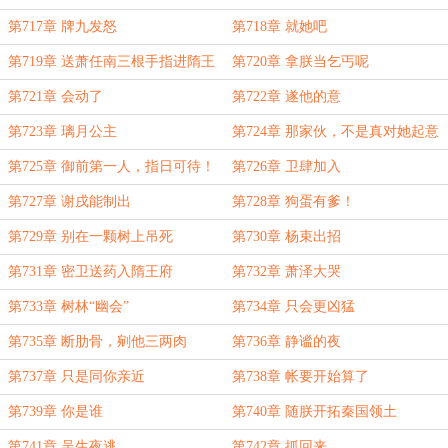
第717章 牌九发怒
第718章 就她吧
第719章 送萧任南三根手指进隋王
第720章 拿朕当乞丐呢
府
第721章 会动了
第722章 遂他的意
第723章 璃月公主
第724章 那家伙，不是真对她起意
了吧？
第725章 御前第一人，指日可待！
第726章 卫肆加入
第727章 谢戌能制出
第728章 狗蛋有爹！
第729章 别在一颗树上吊死
第730章 杨束出招
第731章 密卫送药入隋王府
第732章 萧泽大哭
第733章 树林“幽会”
第734章 只会更凶猛
第735章 断肋骨，剜他三两肉
第736章 静谧的夜
第737章 只是同你亲近
第738章 帐要开始算了
第739章 你是谁
第740章 随朕开拓秦国领土
第741章 吴生夜逃
第742章 抓回来