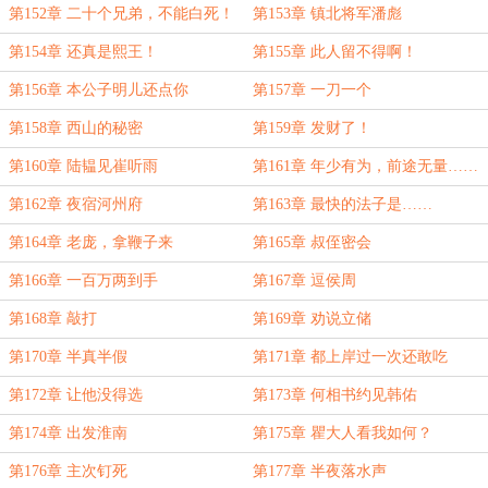
第152章 二十个兄弟，不能白死！
第153章 镇北将军潘彪
第154章 还真是熙王！
第155章 此人留不得啊！
第156章 本公子明儿还点你
第157章 一刀一个
第158章 西山的秘密
第159章 发财了！
第160章 陆韫见崔听雨
第161章 年少有为，前途无量……
第162章 夜宿河州府
第163章 最快的法子是……
第164章 老庞，拿鞭子来
第165章 叔侄密会
第166章 一百万两到手
第167章 逗侯周
第168章 敲打
第169章 劝说立储
第170章 半真半假
第171章 都上岸过一次还敢吃
第172章 让他没得选
第173章 何相书约见韩佑
第174章 出发淮南
第175章 瞿大人看我如何？
第176章 主次钉死
第177章 半夜落水声