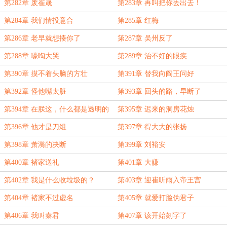
第282章 废崔晟
第283章 再叫把你丢出去！
第284章 我们情投意合
第285章 红梅
第286章 老早就想揍你了
第287章 吴州反了
第288章 嚎啕大哭
第289章 治不好的眼疾
第390章 摸不着头脑的方壮
第391章 替我向阎王问好
第392章 怪他嘴太脏
第393章 回头的路，早断了
第394章 在朕这，什么都是透明的
第395章 迟来的洞房花烛
第396章 他才是刀俎
第397章 得大大的张扬
第398章 萧漪的决断
第399章 刘裕安
第400章 褚家送礼
第401章 大赚
第402章 我是什么收垃圾的？
第403章 迎崔听雨入帝王宫
第404章 褚家不过虚名
第405章 就爱打脸伪君子
第406章 我叫秦君
第407章 该开始刻字了