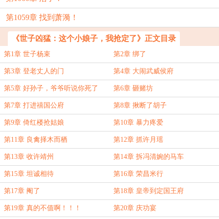
第1059章 找到萧漪！
《世子凶猛：这个小娘子，我抢定了》正文目录
第1章 世子杨束
第2章 绑了
第3章 登老丈人的门
第4章 大闹武威侯府
第5章 好孙子，爷爷听说你死了
第6章 砸赌坊
第7章 打进禧国公府
第8章 揪断了胡子
第9章 倚红楼抢姑娘
第10章 暴力疼爱
第11章 良禽择木而栖
第12章 抓许月瑶
第13章 收许靖州
第14章 拆冯清婉的马车
第15章 坦诚相待
第16章 荣昌米行
第17章 阉了
第18章 皇帝到定国王府
第19章 真的不值啊！！！
第20章 庆功宴