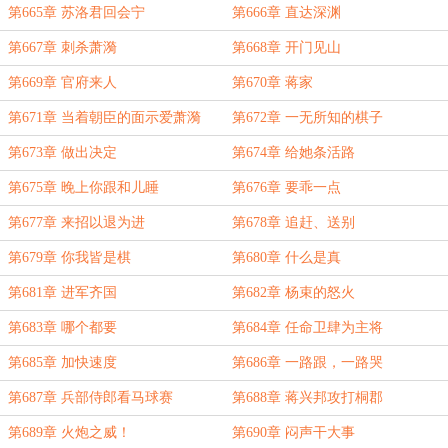
第665章 苏洛君回会宁
第666章 直达深渊
第667章 刺杀萧漪
第668章 开门见山
第669章 官府来人
第670章 蒋家
第671章 当着朝臣的面示爱萧漪
第672章 一无所知的棋子
第673章 做出决定
第674章 给她条活路
第675章 晚上你跟和儿睡
第676章 要乖一点
第677章 来招以退为进
第678章 追赶、送别
第679章 你我皆是棋
第680章 什么是真
第681章 进军齐国
第682章 杨束的怒火
第683章 哪个都要
第684章 任命卫肆为主将
第685章 加快速度
第686章 一路跟，一路哭
第687章 兵部侍郎看马球赛
第688章 蒋兴邦攻打桐郡
第689章 火炮之威！
第690章 闷声干大事