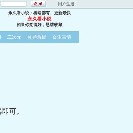
：
用户注册
永久看小说：看啥都有、更新最快
永久看小说
如果你觉得好，恳请收藏
幻
二次元
灵异悬疑
女生言情
器即可。