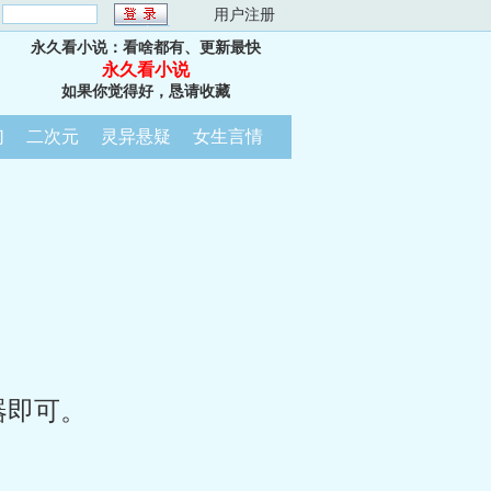
：
用户注册
永久看小说：看啥都有、更新最快
永久看小说
如果你觉得好，恳请收藏
幻
二次元
灵异悬疑
女生言情
器即可。