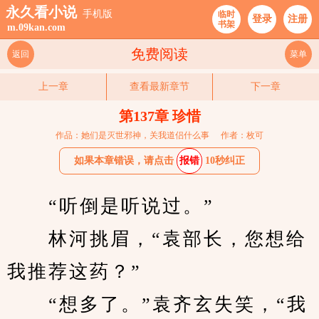
永久看小说
手机版
临时
登录
注册
书架
m.09kan.com
免费阅读
返回
菜单
上一章
查看最新章节
下一章
第137章 珍惜
作品：她们是灭世邪神，关我道侣什么事
作者：枚可
如果本章错误，请点击
报错
10秒纠正
　　“听倒是听说过。”
　　林河挑眉，“袁部长，您想给
我推荐这药？”
　　“想多了。”袁齐玄失笑，“我