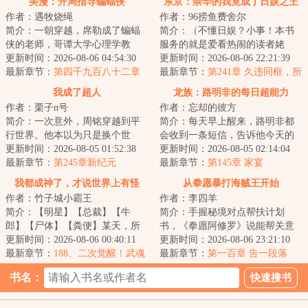
美漫：开局指导蝙蝠侠
东京：崇华的我竟成了日娱之王
作者：遇牧烧绳
作者：96捞鱼费舍尔
简介：一朝穿越，席勒成了蝙蝠
简介：（不懂日娱？小事！本书
侠的老师，哥谭大学心理学教
服务的就是爱看热闹的读者姥
授。刚来第一天，布鲁斯·韦恩就
更新时间：2026-08-06 04:54:30
爷！）穿越东京，却是平成末
更新时间：2026-08-06 22:21:39
进了心理诊室。...
最新章节：
第四千九百八十二章
年，泡沫时代的红利...
最新章节：
第241章 久违同框，所
前奏（下）
图甚大
我成了超人
龙族：路明非的每日超能力
作者：栗子n号
作者：忘却的彼方
简介：一次意外，周铭穿越到平
简介：每天早上醒来，路明非都
行世界。他本以为只是换个世
会收到一条短信，告诉他今天的
界，重复他平凡的人生，直到他
更新时间：2026-08-05 01:52:38
超能力是什么。昨天是召唤Fate里
更新时间：2026-08-05 02:14:04
接受阳光照射，一...
最新章节：
第245章新纪元
的角色，今天...
最新章节：
第145章 家宴
我都成神了，才说世界上有怪
从拳愿暴打海贼王开始
作者：竹子城小霸王
作者：李四羊
物？
简介：【明星】【总裁】【牛
简介：手握秘境对点帮扶计划
郎】【尸体】【粪便】某天，所
书，《拳愿阿修罗》说能帮关意
有人头上都出现一个标签。顾青
更新时间：2026-08-06 00:40:11
攻略《海贼王》，关意起初是不
更新时间：2026-08-06 23:21:10
发现，只要他靠近...
最新章节：
188、二次觉醒！武魂
信的。直到他发现...
最新章节：
第一百章 告一段落
法相！
书名：