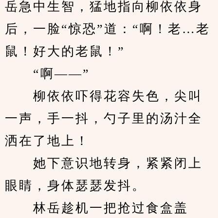
岳急中生智，猛地指向柳依依身
后，一脸“惊恐”道：“啊！老…老
鼠！好大的老鼠！”
　　“啊——”
　　柳依依吓得花容失色，尖叫
一声，手一抖，勺子里的汤汁全
洒在了地上！
　　她下意识地转身，紧紧闭上
眼睛，身体瑟瑟发抖。
　　林岳趁机一把抢过食盒盖