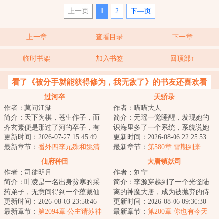
上一页
1
2
下—页
上一章
查看目录
下一章
临时书架
加入书签
回顶部↑
看了《被分手就能获得修为，我无敌了》的书友还喜欢看
过河卒
天骄录
作者：莫问江湖
作者：喵喵大人
简介：天下为棋，苍生作子，而
简介：元瑶一觉睡醒，发现她的
齐玄素便是那过了河的卒子，有
识海里多了一个系统，系统说她
进无退，一往无前。...
更新时间：2026-07-27 15:45:49
是《霸道仙尊狠狠宠》里面的炮
更新时间：2026-08-06 22:25:53
最新章节：
番外四李元殊和姚清
灰角色，她元瑶...
最新章节：
第580章 雪期到来
仙府种田
大唐镇妖司
作者：司徒明月
作者：刘宁
简介：叶凌是一名出身贫寒的采
简介：李源穿越到了一个光怪陆
药弟子，无意间得到一个蕴藏仙
离的神魔大唐，成为被抛弃的侍
府的玉佩，从此踏上真正的修仙
更新时间：2026-08-03 23:58:46
郎之子，睁眼便是吃人的世界。
更新时间：2026-08-06 09:30:30
之路。在这座神...
最新章节：
第2094章 公主请苏神
没关系，开局就...
最新章节：
第200章 你也有今天