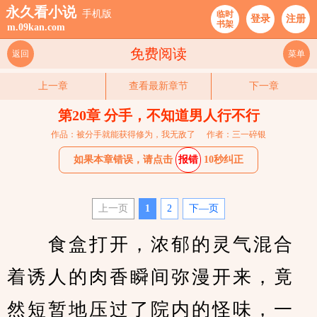
永久看小说
手机版
临时
登录
注册
书架
m.09kan.com
免费阅读
返回
菜单
上一章
查看最新章节
下一章
第20章 分手，不知道男人行不行
作品：被分手就能获得修为，我无敌了
作者：三一碎银
如果本章错误，请点击
报错
10秒纠正
上一页
1
2
下—页
　　食盒打开，浓郁的灵气混合
着诱人的肉香瞬间弥漫开来，竟
然短暂地压过了院内的怪味，一