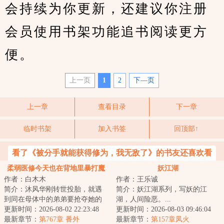
会持续为你更新，还建议你注册
会员使用书架功能追书阅读更方
便。
上一页
1
2
下—页
上一章
查看目录
下一章
临时书架
加入书签
回顶部↑
看了《被分手就能获得修为，我无敌了》的书友还喜欢看
柔弱医修今天也在背地里暴打魔
妖江湖
作者：白木木
作者：王乐诚
尊
简介：沐风华刚转世投胎，就遇
简介：妖江湖系列，写妖的江
到同在母体中的弟弟要抢夺她的
湖，人间险恶。...
生命力。于是，沐风华还在母体
更新时间：2026-08-02 22:23:48
更新时间：2026-08-03 09:46:04
中就开始了打弟...
最新章节：
第767章 番外
最新章节：
第157章凤火