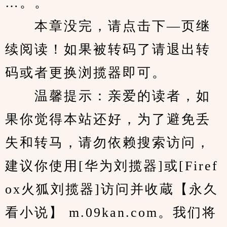
…。。
　　本章没完，请点击下—页继
续阅读！如果被转码了请退出转
码或者更换浏揽器即可。
　　温馨提示：亲爱的读者，如
果你觉得本站还好，为了避免丢
失和转马，请勿依赖搜索访问，
建议你使用[华为刘揽器]或[Firef
ox火狐刘揽器]访问并收蔵【永久
看小说】 m.09kan.com。我们将