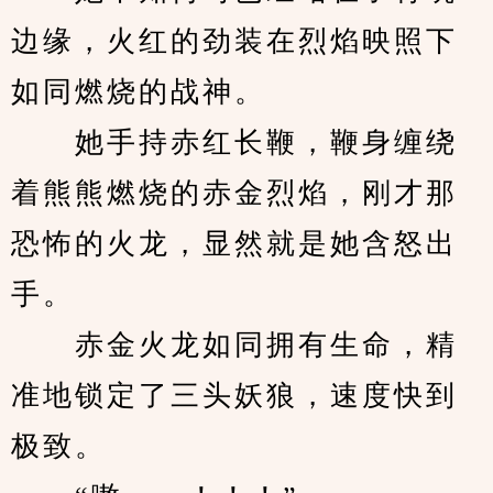
边缘，火红的劲装在烈焰映照下
如同燃烧的战神。
　　她手持赤红长鞭，鞭身缠绕
着熊熊燃烧的赤金烈焰，刚才那
恐怖的火龙，显然就是她含怒出
手。
　　赤金火龙如同拥有生命，精
准地锁定了三头妖狼，速度快到
极致。