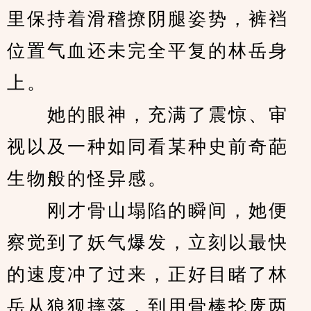
里保持着滑稽撩阴腿姿势，裤裆
位置气血还未完全平复的林岳身
上。
　　她的眼神，充满了震惊、审
视以及一种如同看某种史前奇葩
生物般的怪异感。
　　刚才骨山塌陷的瞬间，她便
察觉到了妖气爆发，立刻以最快
的速度冲了过来，正好目睹了林
岳从狼狈摔落，到用骨棒抡废两