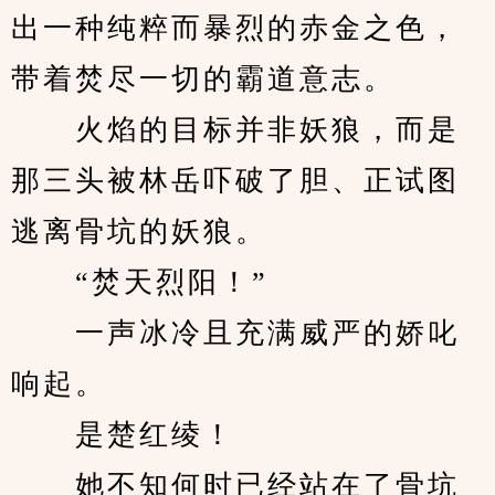
出一种纯粹而暴烈的赤金之色，
带着焚尽一切的霸道意志。
　　火焰的目标并非妖狼，而是
那三头被林岳吓破了胆、正试图
逃离骨坑的妖狼。
　　“焚天烈阳！”
　　一声冰冷且充满威严的娇叱
响起。
　　是楚红绫！
　　她不知何时已经站在了骨坑