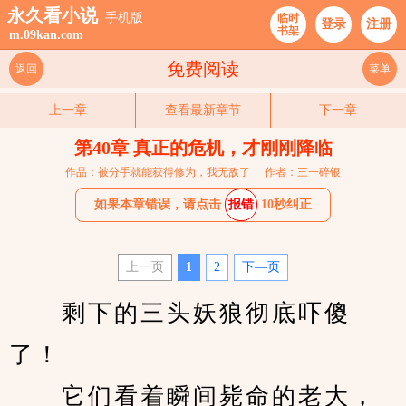
永久看小说
手机版
临时
登录
注册
书架
m.09kan.com
免费阅读
返回
菜单
上一章
查看最新章节
下一章
第40章 真正的危机，才刚刚降临
作品：被分手就能获得修为，我无敌了
作者：三一碎银
如果本章错误，请点击
报错
10秒纠正
上一页
1
2
下—页
　　剩下的三头妖狼彻底吓傻
了！
　　它们看着瞬间毙命的老大，