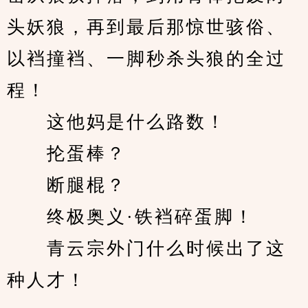
头妖狼，再到最后那惊世骇俗、
以裆撞裆、一脚秒杀头狼的全过
程！
　　这他妈是什么路数！
　　抡蛋棒？
　　断腿棍？
　　终极奥义·铁裆碎蛋脚！
　　青云宗外门什么时候出了这
种人才！