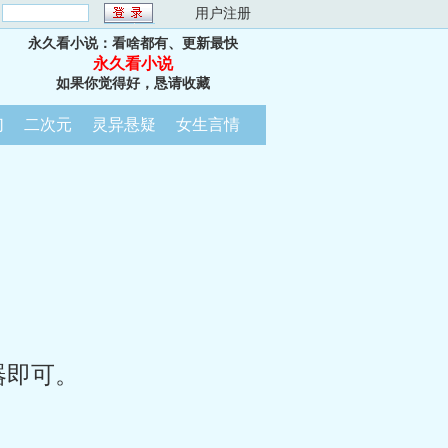
：
用户注册
永久看小说：看啥都有、更新最快
永久看小说
如果你觉得好，恳请收藏
幻
二次元
灵异悬疑
女生言情
器即可。