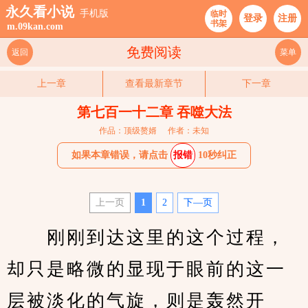
永久看小说
手机版
临时
登录
注册
书架
m.09kan.com
免费阅读
返回
菜单
上一章
查看最新章节
下一章
第七百一十二章 吞噬大法
作品：顶级赘婿
作者：未知
如果本章错误，请点击
报错
10秒纠正
上一页
1
2
下—页
　　刚刚到达这里的这个过程，
却只是略微的显现于眼前的这一
层被淡化的气旋，则是轰然开