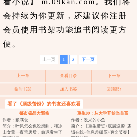
看小说】 m.09kan.com。我们将
会持续为你更新，还建议你注册
会员使用书架功能追书阅读更方
便。
上一页
1
2
下—页
上一章
查看目录
下一章
临时书架
加入书签
回顶部↑
看了《顶级赘婿》的书友还喜欢看
都市极品大邪修
重生09：从大学开始当首富
作者：粮满仓
作者：发呆的小鱼
简介：叶风怎么也没想到，和冰
简介：【重生带资+底层逆袭+逻
山女董一夜荒唐后，命运发生了
辑在线+信息差碾压+爽文节奏】