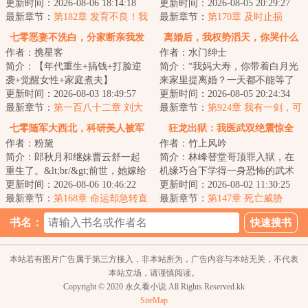
改变……...
更新时间：2026-08-06 18:14:18
&lt;br/&gt;陆风带着千万巨款重生
更新时间：2026-08-05 20:29:27
最新章节：
第182章 发育不良！我
年。&lt;br/...
最新章节：
第170章 及时止损
给你丰丰吧！
七零恶妻不洗白，分家断亲我发
离婚后，我权势滔天，你哭什么
作者：携星客
作者：水门绅士
财！
简介：【年代重生+搞钱+打脸逆
简介：“我妈大寿，你带着白月光
袭+觉醒女性+家庭煮夫】
来家里提离婚？一天都不能等了
&lt;br/&gt;前世被婆家磋磨八年女
更新时间：2026-08-03 18:49:57
吗？”“是！”“好，今日我们恩断义
更新时间：2026-08-05 20:24:34
儿被卖，儿子惨死...
最新章节：
第一百八十二章 刘大
绝！”...
最新章节：
第924章 我有一剑，可
宝落网
开天！
七零随军大西北，科研美人被军
狂龙出狱：我医武双绝震惊全
作者：粉黛
作者：竹上风吟
少宠上天
球！
简介：郎秋月和继妹曹云舒一起
简介：林峰替堂哥顶罪入狱，在
重生了。&lt;br/&gt;前世，她嫁给
机缘巧合下学得一身恐怖的武术
乡下飞出的大学生金凤凰，远赴
更新时间：2026-08-06 10:46:22
和医术，并且掌控了龙国最大的
更新时间：2026-08-02 11:30:25
大西北戈壁...
最新章节：
第168章 命运却急转直
地下势力。出狱...
最新章节：
第147章 死亡威胁
下
书名：
本站若有图片广告属于第三方接入，非本站所为，广告内容与本站无关，不代表
本站立场，请谨慎阅读。
Copyright © 2020 永久看小说 All Rights Reserved.kk
SiteMap