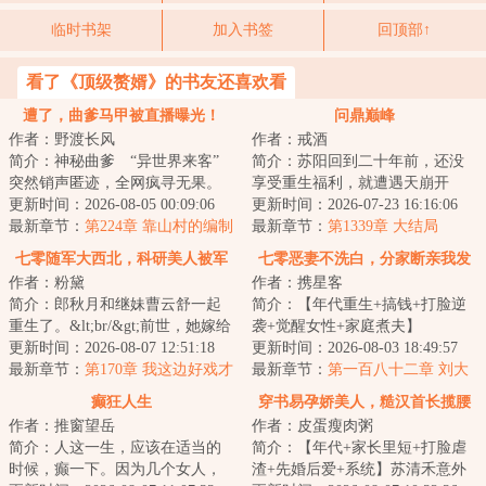
临时书架
加入书签
回顶部↑
看了《顶级赘婿》的书友还喜欢看
遭了，曲爹马甲被直播曝光！
问鼎巅峰
作者：野渡长风
作者：戒酒
简介：神秘曲爹 “异世界来客”
简介：苏阳回到二十年前，还没
突然销声匿迹，全网疯寻无果。
享受重生福利，就遭遇天崩开
&lt;br/&gt;三年后，偏僻村落里，
更新时间：2026-08-05 00:09:06
局，卷入了一场惊天阴谋。被兄
更新时间：2026-07-23 16:16:06
悠闲垂...
最新章节：
第224章 靠山村的编制
弟背刺，被公安纪...
最新章节：
第1339章 大结局
七零随军大西北，科研美人被军
七零恶妻不洗白，分家断亲我发
作者：粉黛
作者：携星客
少宠上天
财！
简介：郎秋月和继妹曹云舒一起
简介：【年代重生+搞钱+打脸逆
重生了。&lt;br/&gt;前世，她嫁给
袭+觉醒女性+家庭煮夫】
乡下飞出的大学生金凤凰，远赴
更新时间：2026-08-07 12:51:18
&lt;br/&gt;前世被婆家磋磨八年女
更新时间：2026-08-03 18:49:57
大西北戈壁...
最新章节：
第170章 我这边好戏才
儿被卖，儿子惨死...
最新章节：
第一百八十二章 刘大
刚开始
宝落网
癫狂人生
穿书易孕娇美人，糙汉首长揽腰
作者：推窗望岳
作者：皮蛋瘦肉粥
宠
简介：人这一生，应该在适当的
简介：【年代+家长里短+打脸虐
时候，癫一下。因为几个女人，
渣+先婚后爱+系统】苏清禾意外