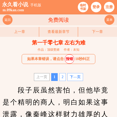
永久看小说
手机版
临时
登录
注册
书架
m.09kan.com
免费阅读
返回
菜单
上一章
查看最新章节
下一章
第一千零七章 左右为难
作品：顶级赘婿
作者：未知
如果本章错误，请点击
报错
10秒纠正
上一页
1
2
下—页
　　段子辰虽然害怕，但他毕竟
是个精明的商人，明白如果这事
泄露，像秦峰这样财力雄厚的人