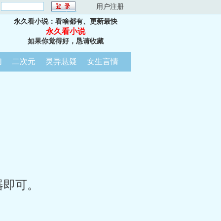
：
用户注册
永久看小说：看啥都有、更新最快
永久看小说
如果你觉得好，恳请收藏
幻
二次元
灵异悬疑
女生言情
器即可。