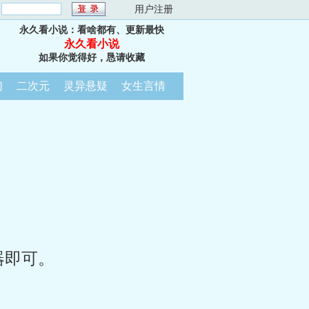
：
用户注册
永久看小说：看啥都有、更新最快
永久看小说
如果你觉得好，恳请收藏
幻
二次元
灵异悬疑
女生言情
器即可。