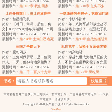
着高贵雍容的皇后，李易心思变
更新时间：2026-07-25 00:55:47
北平分站，半个月粉碎特高课石
更新时间：2026-08-07 10:59:43
了。“江山你坐...
最新章节：
第1107章 我们回家
川少佐收买北平...
最新章节：
第1710章 任务不多
让你开枝散叶，没让你逐鹿中
一挺缴获的歪把子，竟随我打满
作者：彗星撞飞机
作者：冰镇小甜水
原！
全场
简介：【种田，争霸，后宫，爽
简介：年，八路军某部战士赵万
文】&lt;br/&gt;韩冬穿越到一个历
霖在战场上缴获了一挺歪把子机
史中从未有过的朝代，被一小女
更新时间：2026-08-04 19:29:39
枪，这挺歪把子跟随赵万霖从晋
更新时间：2026-08-02 15:30:14
子拍卖回家...
最新章节：
第294章 士为知己者死
西北到晋察冀让...
最新章节：
第90章 血战炮楼斩杀
顽寇
三国之争霸天下
乱世荒年，我捡个女帝做老婆
作者：魔幻四少
作者：鸿兴哒哒
简介：主角叫做罗昂，是一位现
简介：穿越乱世成为抬尸匠的沈
代人。一天，他神奇地穿越到了
安，不曾想在乱葬岗捡了身负重
东汉末年。罗昂决定在东汉末年
更新时间：2026-08-07 08:05:32
伤的女帝回家，他用现代知识，
更新时间：2026-08-04 19:31:38
大展拳脚，征服...
最新章节：
第一千一百八十九章
一次次改变女帝...
最新章节：
第127章 黑吃黑！
黑海海峡
书名：
本站若有图片广告属于第三方接入，非本站所为，广告内容与本站无关，不代表
本站立场，请谨慎阅读。
Copyright © 2020 永久看小说 All Rights Reserved.kk
SiteMap