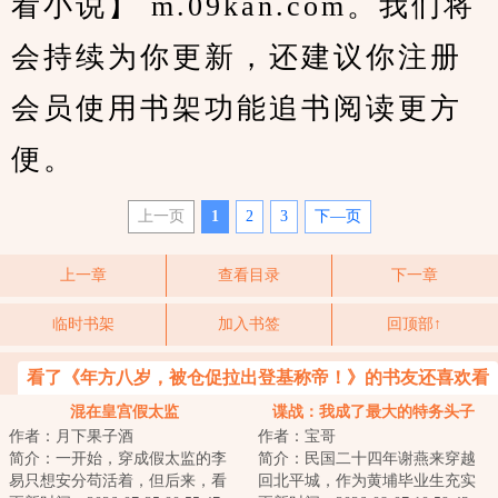
看小说】 m.09kan.com。我们将
会持续为你更新，还建议你注册
会员使用书架功能追书阅读更方
便。
上一页
1
2
3
下—页
上一章
查看目录
下一章
临时书架
加入书签
回顶部↑
看了《年方八岁，被仓促拉出登基称帝！》的书友还喜欢看
混在皇宫假太监
谍战：我成了最大的特务头子
作者：月下果子酒
作者：宝哥
简介：一开始，穿成假太监的李
简介：民国二十四年谢燕来穿越
易只想安分苟活着，但后来，看
回北平城，作为黄埔毕业生充实