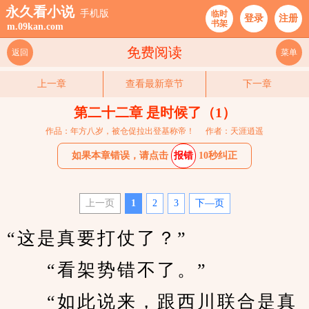
永久看小说
手机版
临时
登录
注册
书架
m.09kan.com
免费阅读
返回
菜单
上一章
查看最新章节
下一章
第二十二章 是时候了（1）
作品：年方八岁，被仓促拉出登基称帝！
作者：天涯逍遥
如果本章错误，请点击
报错
10秒纠正
上一页
1
2
3
下—页
“这是真要打仗了？”
　　“看架势错不了。”
　　“如此说来，跟西川联合是真