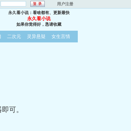
：
用户注册
永久看小说：看啥都有、更新最快
永久看小说
如果你觉得好，恳请收藏
幻
二次元
灵异悬疑
女生言情
器即可。