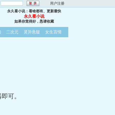
：
用户注册
永久看小说：看啥都有、更新最快
永久看小说
如果你觉得好，恳请收藏
幻
二次元
灵异悬疑
女生言情
器即可。