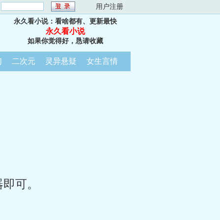
：
用户注册
永久看小说：看啥都有、更新最快
永久看小说
如果你觉得好，恳请收藏
幻
二次元
灵异悬疑
女生言情
器即可。