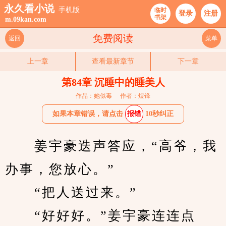
永久看小说
手机版
临时
登录
注册
书架
m.09kan.com
免费阅读
返回
菜单
上一章
查看最新章节
下一章
第84章 沉睡中的睡美人
作品：她似毒
作者：煜锋
如果本章错误，请点击
报错
10秒纠正
　　姜宇豪迭声答应，“高爷，我
办事，您放心。”
　　“把人送过来。”
　　“好好好。”姜宇豪连连点