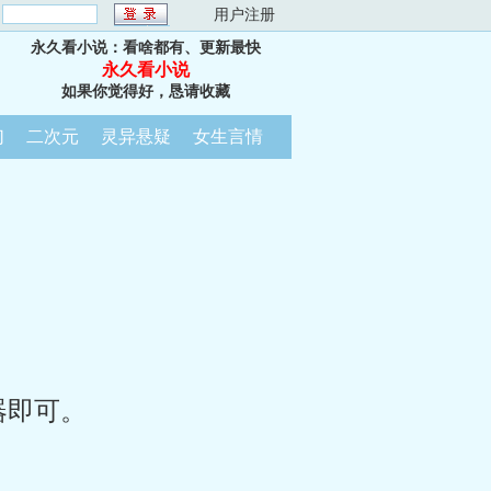
：
用户注册
永久看小说：看啥都有、更新最快
永久看小说
如果你觉得好，恳请收藏
幻
二次元
灵异悬疑
女生言情
器即可。