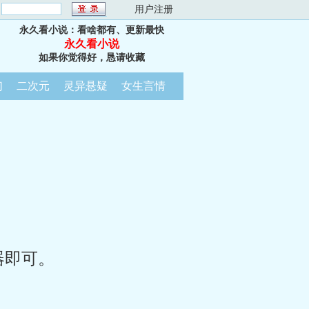
：
用户注册
永久看小说：看啥都有、更新最快
永久看小说
如果你觉得好，恳请收藏
幻
二次元
灵异悬疑
女生言情
器即可。